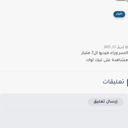
تك!
اخبار
ريل 15, 2025
السر وراء فيديو ال7 مليار
هدة على تيك توك
عليقات
إرسال تعليق