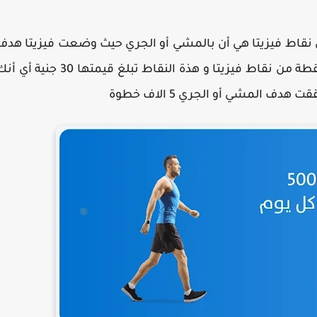
لي نقاط فيزيتا هي أن بالمشي أو الجري حيث وضعت فيزيتا هدف
يومي 5000 خطوة إذا حققته ستحصل علي 600 نقطة من نقاط فيزيتا و هذة النقاط تبلغ قيمتها 30 جنية 