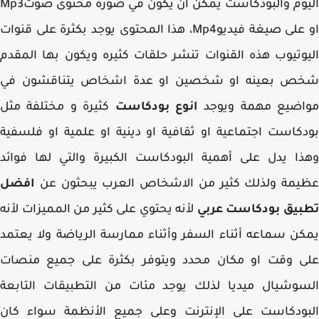
اليوم والبودكاست يمكن أن يكون في صورة محتوى صوتMp3
او على صيغة فيديوMp4، هذا المحتوى يوجد بكثرة على قنوات
وتيوب هذه القنوات تنشر حلقات كثيره ويكون بها المقدم
ص بعينه او شخصين او عدة اشخاص يتناقشون في
اضيع مهمة ويوجد
انوع بودكاست
كثيرة و مختلفة مثل
كاست اجتماعية او ثقافية او دينية او علمية او فلسفية
ا يدل على أهمية البودكاست الكبيرة والتي لها فوائد
يمة ولذلك كثير من الاشخاص العرب يبحثون عن
افضل
بيق بودكاست عربي
لأنه يحتوي على كثير من المميزات لأنه
ن سماعه أثناء السفر وأثناء ممارسة الرياضة ولا يعتمد
ى وقت او مكان محدد ويتوفر بكثرة على جميع منصات
وشيال ميديا لذلك يوجد مئات من التطبيقات التابعة
بودكاست على الإنترنت وعلى جميع الأنظمة سواء كان