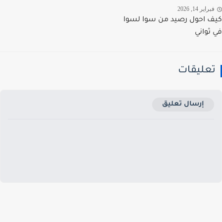
راير 14, 2026
 احول رصيد من سوا لسوا
ثواني
عليقات
إرسال تعليق