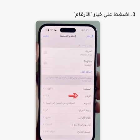
اضغط علي خيار "الأرقام"