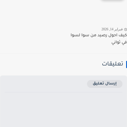
راير 14, 2026
 احول رصيد من سوا لسوا
ثواني
عليقات
إرسال تعليق