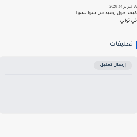
راير 14, 2026
 احول رصيد من سوا لسوا
ثواني
عليقات
إرسال تعليق